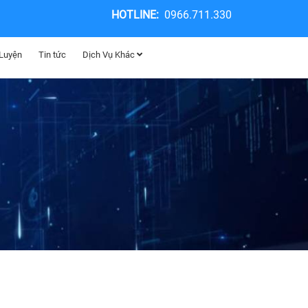
HOTLINE:
0966.711.330
 Luyện
Tin tức
Dịch Vụ Khác