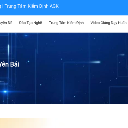
g | Trung Tâm Kiểm Định AGK
uyên Đề
Đào Tạo Nghề
Trung Tâm Kiểm Định
Video Giảng Dạy Huấn
Yên Bái