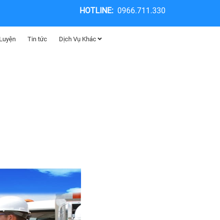
HOTLINE:
0966.711.330
 Luyện
Tin tức
Dịch Vụ Khác