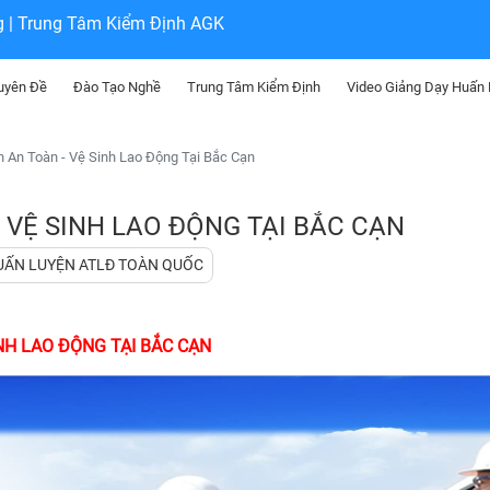
g | Trung Tâm Kiểm Định AGK
uyên Đề
Đào Tạo Nghề
Trung Tâm Kiểm Định
Video Giảng Dạy Huấn
 An Toàn - Vệ Sinh Lao Động Tại Bắc Cạn
 VỆ SINH LAO ĐỘNG TẠI BẮC CẠN
UẤN LUYỆN ATLĐ TOÀN QUỐC
NH LAO ĐỘNG TẠI BẮC CẠN