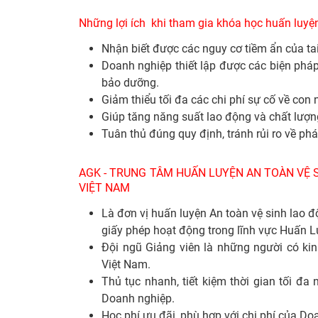
Những lợi ích khi tham gia khóa học huấn luyện
Nhận biết được các nguy cơ tiềm ẩn của ta
Doanh nghiệp thiết lập được các biện pháp
bảo dưỡng.
Giảm thiểu tối đa các chi phí sự cố về con
Giúp tăng năng suất lao động và chất lượ
Tuân thủ đúng quy định, tránh rủi ro về phá
AGK - TRUNG TÂM HUẤN LUYỆN AN TOÀN VỆ S
VIỆT NAM
Là đơn vị huấn luyện An toàn vệ sinh lao
giấy phép hoạt động trong lĩnh vực Huấn L
Đội ngũ Giảng viên là những người có kin
Việt Nam.
Thủ tục nhanh, tiết kiệm thời gian tối đ
Doanh nghiệp.
Học phí ưu đãi, phù hợp với chi phí của Do