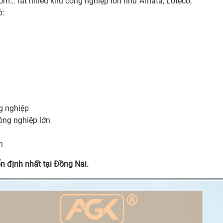
om… rất nhiều khu công nghiệp lớn như Amata, Loteco,
ó:
g nghiệp
ông nghiệp lớn
h
 định nhất tại Đồng Nai.