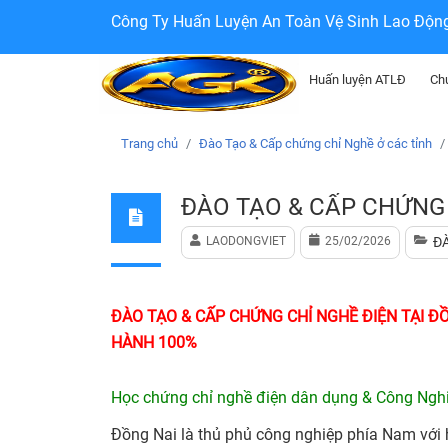
Công Ty Huấn Luyện An Toàn Vệ Sinh Lao Độn
Huấn luyện ATLĐ
Ch
Trang chủ
Đào Tạo & Cấp chứng chỉ Nghề ở các tỉnh
ĐÀO TẠO & CẤP CHỨNG 
LAODONGVIET
25/02/2026
Đ
ĐÀO TẠO & CẤP CHỨNG CHỈ NGHỀ ĐIỆN TẠI Đ
HÀNH 100%
Học chứng chỉ nghề điện dân dụng & Công Nghi
Đồng Nai là thủ phủ công nghiệp phía Nam với 