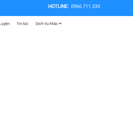
HOTLINE:
0966.711.330
 Luyện
Tin tức
Dịch Vụ Khác