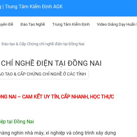
g | Trung Tâm Kiểm Định AGK
uyên Đề
Đào Tạo Nghề
Trung Tâm Kiểm Định
Video Giảng Dạy Huấn
Đào tạo & Cấp Chứng chỉ nghề điện tại Đồng Nai
CHỈ NGHỀ ĐIỆN TẠI ĐỒNG NAI
ÀO TẠO & CẤP CHỨNG CHỈ NGHỀ Ở CÁC TỈNH
ỒNG NAI – CAM KẾT UY TÍN, CẤP NHANH, HỌC THỰC
ệp tại Đồng Nai
hàng nghìn nhà máy, xí nghiệp và công trình xây dựng