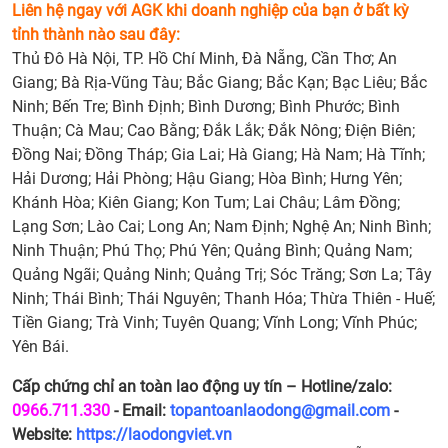
Liên hệ ngay với AGK khi doanh nghiệp của bạn ở bất kỳ
tỉnh thành nào sau đây:
Thủ Đô Hà Nội, TP. Hồ Chí Minh, Đà Nẵng, Cần Thơ; An
Giang; Bà Rịa-Vũng Tàu; Bắc Giang; Bắc Kạn; Bạc Liêu; Bắc
Ninh; Bến Tre; Bình Định; Bình Dương; Bình Phước; Bình
Thuận; Cà Mau; Cao Bằng; Đắk Lắk; Đắk Nông; Điện Biên;
Đồng Nai; Đồng Tháp; Gia Lai; Hà Giang; Hà Nam; Hà Tĩnh;
Hải Dương; Hải Phòng; Hậu Giang; Hòa Bình; Hưng Yên;
Khánh Hòa; Kiên Giang; Kon Tum; Lai Châu; Lâm Đồng;
Lạng Sơn; Lào Cai; Long An; Nam Định; Nghệ An; Ninh Bình;
Ninh Thuận; Phú Thọ; Phú Yên; Quảng Bình; Quảng Nam;
Quảng Ngãi; Quảng Ninh; Quảng Trị; Sóc Trăng; Sơn La; Tây
Ninh; Thái Bình; Thái Nguyên; Thanh Hóa; Thừa Thiên - Huế;
Tiền Giang; Trà Vinh; Tuyên Quang; Vĩnh Long; Vĩnh Phúc;
Yên Bái.
Cấp chứng chỉ an toàn lao động uy tín – Hotline/zalo:
0966.711.330
- Email:
topantoanlaodong@gmail.com
-
Website:
https://laodongviet.vn